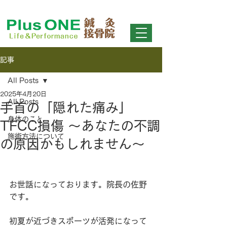
さいたま市北区日進町の鍼灸接骨院 【Plus ONE 鍼灸接骨院 Life & Performance（プラスワン接骨院）】
痛みの変化に確かな実感！スポーツによる痛みから日常の痛みまで。大宮エリアで痛みの解消に特化した治療院。
MENU
記事
All Posts
2025年4月20日
All Posts
手首の「隠れた痛み」
身体のこと
TFCC損傷 〜あなたの不調
施術方法について
の原因かもしれません〜
お世話になっております。院長の佐野
です。
初夏が近づきスポーツが活発になって