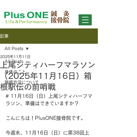
さいたま市北区日進町の鍼灸接骨院 【Plus ONE 鍼灸接骨院 Life & Performance（プラスワン接骨院）】
痛みの変化に確かな実感！スポーツによる痛みから日常の痛みまで。大宮エリアで痛みの解消に特化した治療院。
MENU
記事
All Posts
2025年11月11日
All Posts
上尾シティハーフマラソン
身体のこと
（2025年11月16日）箱
施術方法について
根駅伝の前哨戦
# 11月16日（日）上尾シティハーフマ
ラソン、準備はできていますか？
こんにちは！PlusONE接骨院です。
今週末、11月16日（日）に第38回上