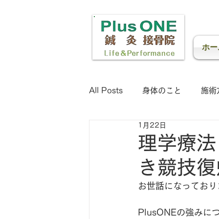
さいた
痛み
ホー
All Posts
身体のこと
施術
1月22日
理学療法
き競技復
お世話になっており
PlusONEの強み